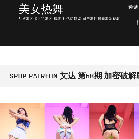
Skip
美女热舞
邀请
to
content
纱姬舞团 KING8舞团 精舞社 优尚舞姿 国产舞团最新舞蹈视频
SPOP PATREON 艾达 第68期 加密破解