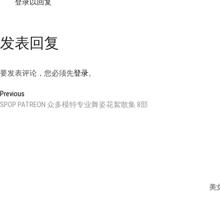
登录以回复
发表回复
要发表评论，您必须先
登录
。
文
Previous
Previous
post:
SPOP PATREON 众多模特专业舞姿花絮散集 8部
章
导
航
美
邀
登
KING8
JWS
JM
纱
优
PINK
U