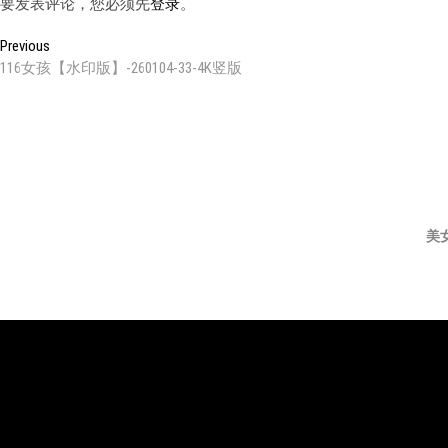
要发表评论，您必须先
登录
。
文
Previous
Previous
post:
116女孩【水印版】-260104-33-4K竖版
章
导
航
美
邀
登
KING8
JWS
JM
纱
优
PINK
U
请
录
舞
精
假
姬
尚
秀
码
团
舞
面
舞
舞
购
社
团
姿
买