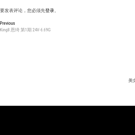
要发表评论，您必须先
登录
。
文
Previous
Previous
post:
King8 恩绮 第1期 24V-6.69G
章
导
航
美
邀
登
KING8
JWS
JM
纱
优
PINK
U
请
录
舞
精
假
姬
尚
秀
码
团
舞
面
舞
舞
购
社
团
姿