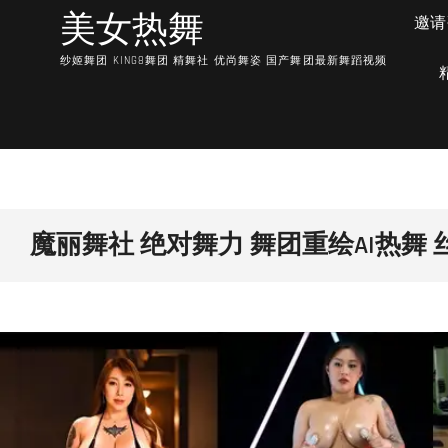
Skip
美女热舞
邀请
to
content
纱姬舞团 KING8舞团 精舞社 优尚舞姿 国产舞团最新舞蹈视频
魔丽舞社 绝对舞力 舞团重绘AI热舞 