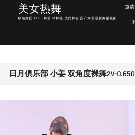
Skip
美女热舞
邀请
to
content
纱姬舞团 KING8舞团 精舞社 优尚舞姿 国产舞团最新舞蹈视频
日月俱乐部 小姜 双角度裸舞2V-0.65G