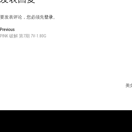
要发表评论，您必须先
登录
。
文
Previous
Previous
post:
PINK 破解 第7期 7V-1.80G
章
导
航
美
邀
登
KING8
JWS
JM
纱
优
PINK
U
请
录
舞
精
假
姬
尚
秀
码
团
舞
面
舞
舞